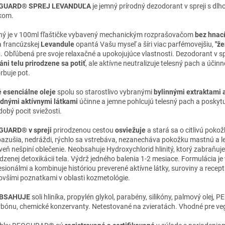
GUARD® SPREJ LEVANDUĽA
je jemný prírodný dezodorant v spreji s d
kom.
ný je v 100ml fľaštičke vybavený mechanickým rozprašovačom
bez hnac
 francúzskej
Levandule
opantá Vašu myseľ a šíri viac parfémovejšiu,
"že
u
. Obľúbená pre svoje relaxačné a upokojujúce vlastnosti. Dezodorant v sp
áni telu prirodzene sa potiť
, ale aktívne neutralizuje telesný pach a účinn
rbuje pot.
é esenciálne oleje
spolu so starostlivo vybranými
bylinnými extraktami 
odnými aktívnymi látkami
účinne a jemne pohlcujú telesný pach a poskyt
dobý pocit sviežosti.
UARD® v spreji
prirodzenou cestou
osviežuje
a stará sa o citlivú poko
azušia, nedráždi, rýchlo sa vstrebáva, nezanecháva pokožku mastnú a l
veň nešpiní oblečenie. Neobsahuje Hydroxychlorid hlinitý, ktorý zabraňuje
odzenej detoxikácii tela. Výdrž jedného balenia 1-2 mesiace. Formulácia je
esionálmi a kombinuje históriou preverené aktívne látky, suroviny a recept
ovšími poznatkami v oblasti kozmetológie.
BSAHUJE
soli hliníka, propylén glykol, parabény, silikóny, palmový olej, P
rbónu, chemické konzervanty. Netestované na zvieratách. Vhodné pre ve