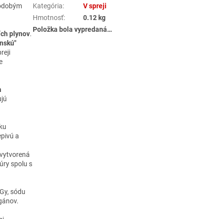
lhodobým
Kategória
:
V spreji
Hmotnosť
:
0.12 kg
Položka bola vypredaná…
ích plynov
.
nskú"
reji
e
a
ujú
žku
epivú a
 vytvorená
úry spolu s
EGy, sódu
gánov.