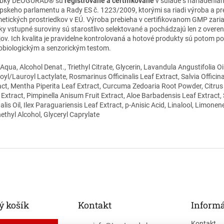
obky DEOGURAD® sú
registrované a certifikované
v súlade s nariadenia
pskeho parlamentu a Rady ES č. 1223/2009, ktorými sa riadi výroba a pr
etických prostriedkov v EÚ. Výroba prebieha v certifikovanom GMP zaria
ky vstupné suroviny sú starostlivo selektované a pochádzajú len z overe
jov. Ich kvalita je pravidelne kontrolovaná a hotové produkty sú potom 
obiologickým a senzorickým testom.
Aqua, Alcohol Denat., Triethyl Citrate, Glycerin, Lavandula Angustifolia O
oyl/Lauroyl Lactylate, Rosmarinus Officinalis Leaf Extract, Salvia Officina
act, Mentha Piperita Leaf Extract, Curcuma Zedoaria Root Powder, Citru
t Extract, Pimpinella Anisum Fruit Extract, Aloe Barbadensis Leaf Extract, 
alis Oil, Ilex Paraguariensis Leaf Extract, p-Anisic Acid, Linalool, Limonen
ethyl Alcohol, Glyceryl Caprylate
 košík
Kontakt
Informá
Kontakt