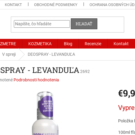
KONTAKT
OBCHODNÉ PODMIENKY
OCHRANA OSOBNÝCH ÚD
HĽADAŤ
LZMETRE
KOZMETIKA
Blog
Recenzie
Kontakt
V spreji
DEOSPRAY - LEVANDUĽA
SPRAY - LEVANDUĽA
2692
né
notené
Podrobnosti hodnotenia
nie
€9,
u
Jednotk
Vypr
cena:
iek.
Položka 
100ml fľ