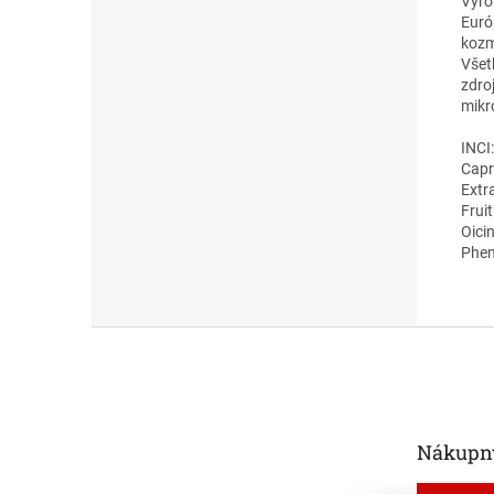
Výr
Euró
kozm
Všet
zdro
mikr
INCI:
Capr
Extr
Frui
Oicin
Phen
Z
á
p
ä
t
Nákupný
i
e