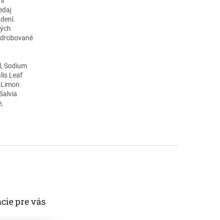
mi
edaj
dení.
ných
podrobované
il, Sodium
lis Leaf
s Limon
Salvia
e,
cie pre vás