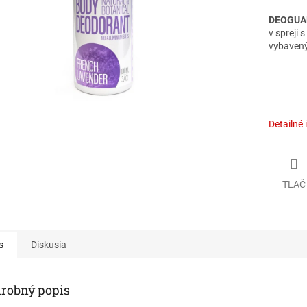
DEOGUA
v spreji 
vybaven
Detailné 
TLAČ
s
Diskusia
robný popis