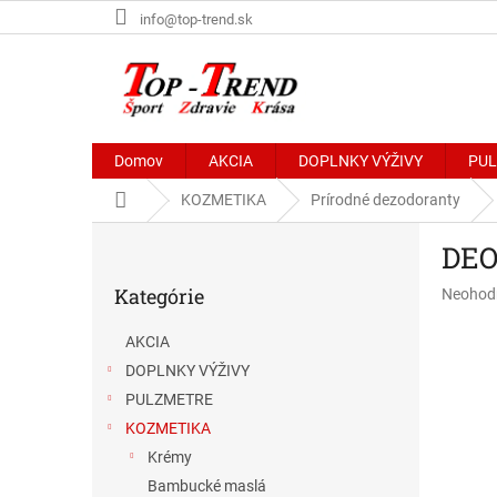
Prejsť
info@top-trend.sk
na
obsah
Domov
AKCIA
DOPLNKY VÝŽIVY
PU
Domov
KOZMETIKA
Prírodné dezodoranty
B
DEO
o
Preskočiť
č
Kategórie
Priemer
Neohod
kategórie
n
hodnote
ý
produkt
AKCIA
p
je
DOPLNKY VÝŽIVY
a
0,0
z
n
PULZMETRE
5
e
KOZMETIKA
hviezdič
l
Krémy
Bambucké maslá