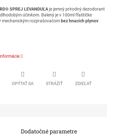
RD® SPREJ LEVANDUĽA
je jemný prírodný dezodorant
s dlhodobým účinkom. Balený je v 100ml fľaštičke
ý mechanickým rozprašovačom
bez hnacích plynov
.
informácie
OPÝTAŤ SA
STRÁŽIŤ
ZDIEĽAŤ
Dodatočné parametre