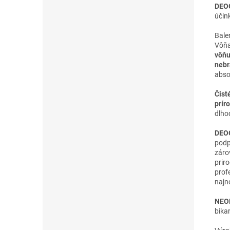
DEO
účin
Bale
Vôňa
vôň
nebr
abso
Čist
prír
dlho
DEOG
podp
záro
prir
prof
najn
NEO
bika