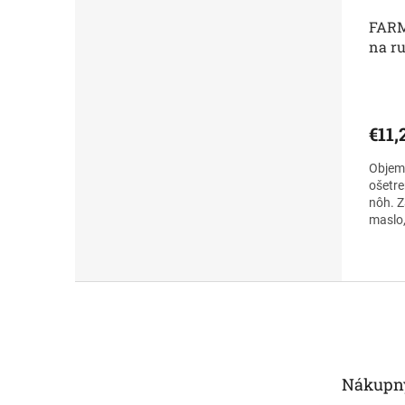
FARM
na r
€11,
Objem:
ošetre
nôh. 
maslo,
protiz
Z
á
p
ä
t
Nákupný
i