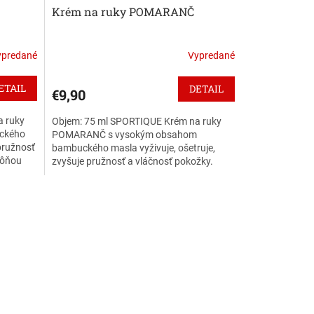
Krém na ruky POMARANČ
ypredané
Vypredané
ETAIL
DETAIL
€9,90
a ruky
Objem: 75 ml SPORTIQUE Krém na ruky
ckého
POMARANČ s vysokým obsahom
 pružnosť
bambuckého masla vyživuje, ošetruje,
vôňou
zvyšuje pružnosť a vláčnosť pokožky.
Pomaranč osviežuje svojou jemnou...