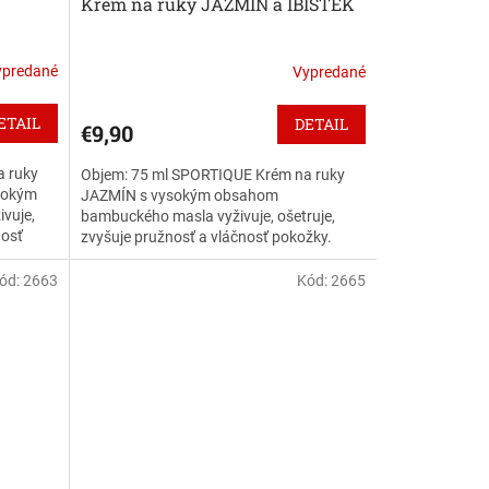
Krém na ruky JAZMÍN a IBIŠTEK
ypredané
Vypredané
ETAIL
DETAIL
€9,90
a ruky
Objem: 75 ml SPORTIQUE Krém na ruky
sokým
JAZMÍN s vysokým obsahom
vuje,
bambuckého masla vyživuje, ošetruje,
nosť
zvyšuje pružnosť a vláčnosť pokožky.
ŽA...
Jazmín svojou zmyselnou jemnou
vôňou...
ód:
2663
Kód:
2665