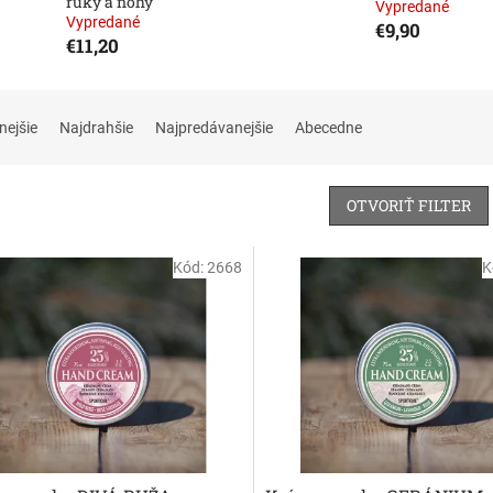
ruky a nohy
Vypredané
Vypredané
€9,90
€11,20
nejšie
Najdrahšie
Najpredávanejšie
Abecedne
OTVORIŤ FILTER
Kód:
2668
K