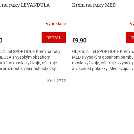
 na ruky LEVANDUĽA
Krém na ruky MED
Vypredané
V
DETAIL
D
0
€9,90
: 75 ml SPORTIQUE Krém na ruky
Objem: 75 ml SPORTIQUE Krém n
DUĽA s vysokým obsahom
MED s vysokým obsahom bambu
kého masla vyživuje, ošetruje,
masla vyživuje, ošetruje, zvyšuje
e pružnosť a vláčnosť pokožky.
a vláčnosť pokožky. Med svojou 
uľa a jej vôňa je obľúbená pre...
prevonia ruky a harmonizuje...
Kód:
2772