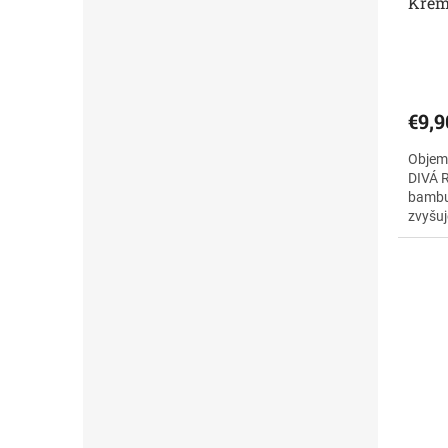
Krém
k
t
o
v
€9,9
Objem
DIVÁ 
bambuc
zvyšuj
ruža s