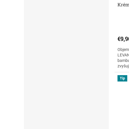
Krém
€9,9
Objem
LEVAN
bambuc
zvyšuj
Levand
Tip