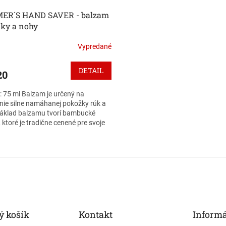
ER´S HAND SAVER - balzam
uky a nohy
Vypredané
DETAIL
20
 75 ml Balzam je určený na
nie silne namáhanej pokožky rúk a
Základ balzamu tvorí bambucké
 ktoré je tradične cenené pre svoje
ápalové,...
O
v
l
á
d
a
c
i
 košík
Kontakt
Informá
e