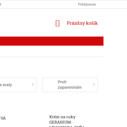
AJOV
RECENZIE
BLOG
Prihlásenie
NÁKUPNÝ
Prázdny košík
KOŠÍK
Proti
a svaly
zapareninám
Krém na ruky
IVÁ
GERÁNIUM-