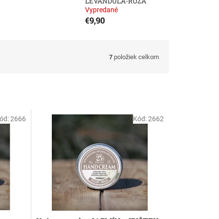
LEVANDUĽA-RUŽA
Vypredané
€9,90
7
položiek celkom
ód:
2666
Kód:
2662