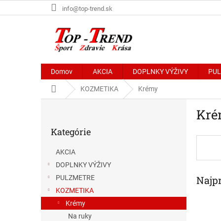
Prejsť
info@top-trend.sk
na
obsah
Domov
AKCIA
DOPLNKY VÝŽIVY
PU
Domov
KOZMETIKA
Krémy
B
Kré
o
Preskočiť
č
Kategórie
kategórie
n
ý
AKCIA
p
DOPLNKY VÝŽIVY
a
Najp
n
PULZMETRE
e
KOZMETIKA
l
Krémy
Na ruky