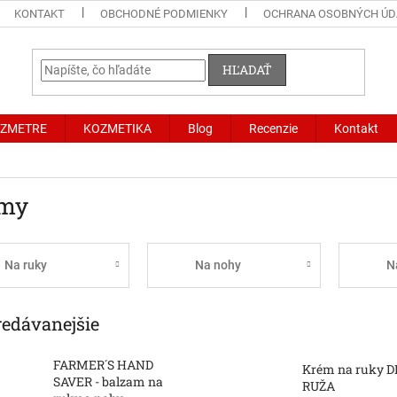
KONTAKT
OBCHODNÉ PODMIENKY
OCHRANA OSOBNÝCH ÚD
HĽADAŤ
LZMETRE
KOZMETIKA
Blog
Recenzie
Kontakt
my
Na ruky
Na nohy
N
redávanejšie
FARMER´S HAND
Krém na ruky D
SAVER - balzam na
RUŽA