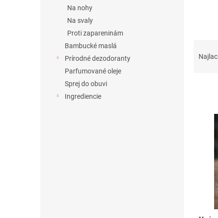
Na nohy
Na svaly
Proti zapareninám
R
Bambucké maslá
a
Najlac
Prírodné dezodoranty
d
Parfumované oleje
e
Sprej do obuvi
n
i
Ingrediencie
e
V
p
ý
r
p
o
i
d
s
u
p
k
r
t
o
o
d
v
u