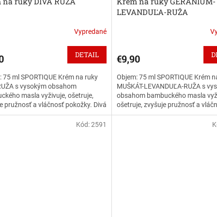
 na ruky DIVÁ RUŽA
Krém na ruky GERÁNIUM-
LEVANDUĽA-RUŽA
Vypredané
V
DETAIL
D
0
€9,90
: 75 ml SPORTIQUE Krém na ruky
Objem: 75 ml SPORTIQUE Krém n
RUŽA s vysokým obsahom
MUŠKÁT-LEVANDUĽA-RUŽA s vy
kého masla vyživuje, ošetruje,
obsahom bambuckého masla vyži
e pružnosť a vláčnosť pokožky. Divá
ošetruje, zvyšuje pružnosť a vláč
vojou nevtieravou príjemnou...
pokožky. MUŠKÁT-LEVANDUĽA-RU
Kód:
2591
K