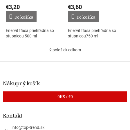
o
€3,20
€3,60
v
Do košíka
Do košíka
Enervit fľaša priehľadná so
Enervit fľaša priehľadná so
stupnicou 500 ml
stupnicou750 ml
2
položiek celkom
O
v
l
Z
á
á
d
p
a
ä
Nákupný košík
c
t
i
i
e
0
KS /
€0
p
e
r
v
Kontakt
k
y
info
@
top-trend.sk
v