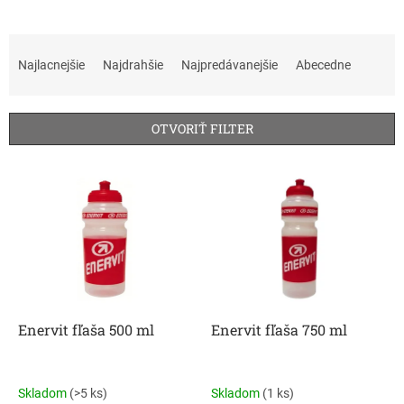
R
a
Najlacnejšie
Najdrahšie
Najpredávanejšie
Abecedne
d
e
n
OTVORIŤ FILTER
i
e
V
p
ý
r
p
o
i
d
s
u
p
k
r
t
o
o
d
Enervit fľaša 500 ml
Enervit fľaša 750 ml
v
u
k
t
Skladom
(>5 ks)
Skladom
(1 ks)