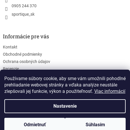
ý
0905 244 370
p
sportique_sk
i
s
u
Informácie pre vás
Kontakt
Obchodné podmienky
Ochrana osobných údajov
Recenzie
Blog
Používame súbory cookie, aby sme vám umožnili pohodlné
prehliadanie webovej stránky a vďaka analýze neustále
zlepšovali jej funkcie, výkon a použiteľnosť.
Viac informácií
Nastavenie
Vytvoril Shoptet
Odmietnuť
Súhlasím
Copyright 2026
Top-Trend
. Všetky práva vyhradené.