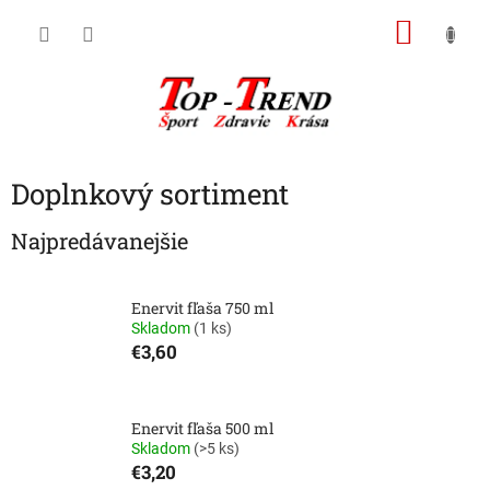
Prejsť
NÁKU
na
obsah
KOŠÍK
Doplnkový sortiment
Najpredávanejšie
Enervit fľaša 750 ml
Skladom
(1 ks)
€3,60
Enervit fľaša 500 ml
Skladom
(>5 ks)
€3,20