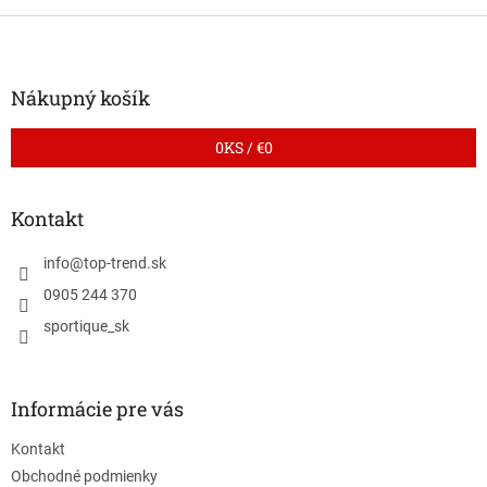
Z
á
p
ä
Nákupný košík
t
i
0
KS /
€0
e
Kontakt
info
@
top-trend.sk
0905 244 370
sportique_sk
Informácie pre vás
Kontakt
Obchodné podmienky