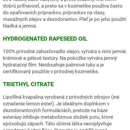
dobrú priľnavosť, a preto sa v kozmetike používa často
do opaľovacích prípravkov, prípravkov na vlasy,
masážnych olejov a dezodorantov. Pleť je po jeho použití
hladká a jemná.
HYDROGENATED RAPESEED OIL
100% prírodné zahusťovadlo olejov, vytvára s nimi jemné,
krémové a gélové textúry. Na pokožke vytvára jemný
hydratačný film. Neobsahuje palmové tuky a je
certifikovaný použitie v prírodnej kozmetike.
TRIETHYL CITRATE
Lipofilná kvapalina vyrobená z prírodných zdrojov (iné
označenie lemon ester). Je ideálnym doplnkom v
dezodorantových formuláciách, pretože na báze
esterázy inhibuje metabolizmus zložiek potu, ktoré
spôsobujú zápach. Táto účinná látka neovplyvňuje