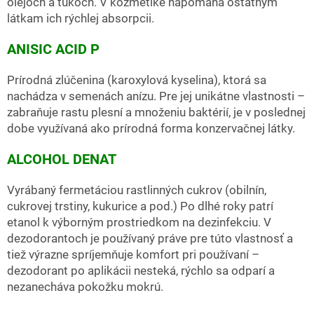
olejoch a tukoch. V kozmetike napomáha ostatným
látkam ich rýchlej absorpcii.
ANISIC ACID P
Prírodná zlúčenina (karoxylová kyselina), ktorá sa
nachádza v semenách anízu. Pre jej unikátne vlastnosti –
zabraňuje rastu plesní a množeniu baktérií, je v poslednej
dobe využívaná ako prírodná forma konzervačnej látky.
ALCOHOL DENAT
Vyrábaný fermetáciou rastlinných cukrov (obilnín,
cukrovej trstiny, kukurice a pod.) Po dlhé roky patrí
etanol k výborným prostriedkom na dezinfekciu. V
dezodorantoch je používaný práve pre túto vlastnosť a
tiež výrazne spríjemňuje komfort pri používaní –
dezodorant po aplikácii nesteká, rýchlo sa odparí a
nezanecháva pokožku mokrú.