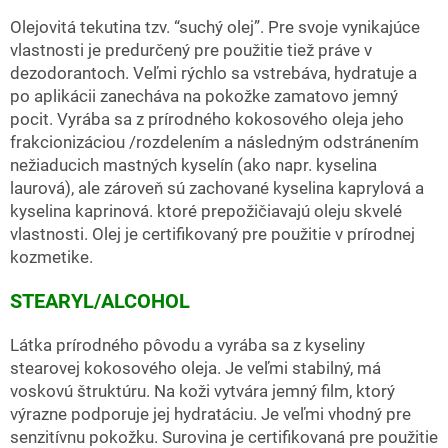
Olejovitá tekutina tzv. “suchý olej”. Pre svoje vynikajúce
vlastnosti je predurčený pre použitie tiež práve v
dezodorantoch. Veľmi rýchlo sa vstrebáva, hydratuje a
po aplikácii zanecháva na pokožke zamatovo jemný
pocit. Vyrába sa z prírodného kokosového oleja jeho
frakcionizáciou /rozdelením a následným odstránením
nežiaducich mastných kyselín (ako napr. kyselina
laurová), ale zároveň sú zachované kyselina kaprylová a
kyselina kaprinová. ktoré prepožičiavajú oleju skvelé
vlastnosti. Olej je certifikovaný pre použitie v prírodnej
kozmetike.
STEARYL/ALCOHOL
Látka prírodného pôvodu a vyrába sa z kyseliny
stearovej kokosového oleja. Je veľmi stabilný, má
voskovú štruktúru. Na koži vytvára jemný film, ktorý
výrazne podporuje jej hydratáciu. Je veľmi vhodný pre
senzitívnu pokožku. Surovina je certifikovaná pre použitie