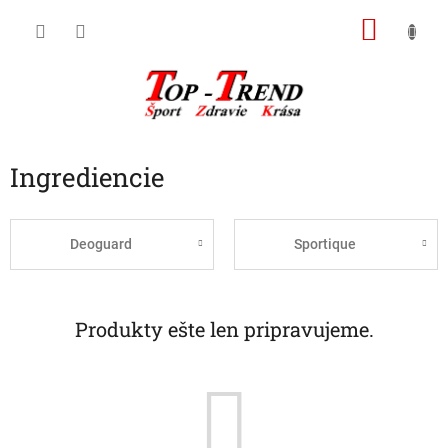
Prejsť
NÁKU
na
obsah
KOŠÍK
Ingrediencie
Deoguard
Sportique
Produkty ešte len pripravujeme.