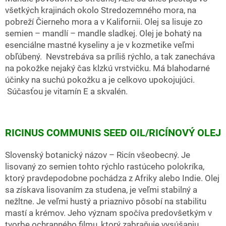
všetkých krajinách okolo Stredozemného mora, na
pobreží Čierneho mora a v Kalifornii. Olej sa lisuje zo
semien – mandlí – mandle sladkej. Olej je bohatý na
esenciálne mastné kyseliny a je v kozmetike veľmi
obľúbený. Nevstrebáva sa príliš rýchlo, a tak zanecháva
na pokožke nejaký čas klzkú vrstvičku. Má blahodarné
účinky na suchú pokožku a je celkovo upokojujúci.
Súčasťou je vitamín E a skvalén.
RICINUS COMMUNIS SEED OIL/RICÍNOVÝ OLEJ
Slovenský botanický názov – Ricín všeobecný. Je
lisovaný zo semien tohto rýchlo rastúceho polokríka,
ktorý pravdepodobne pochádza z Afriky alebo Indie. Olej
sa získava lisovaním za studena, je veľmi stabilný a
nežltne. Je veľmi hustý a priaznivo pôsobí na stabilitu
mastí a krémov. Jeho význam spočíva predovšetkým v
tvorbe ochranného filmu, ktorý zabraňuje vysúšaniu