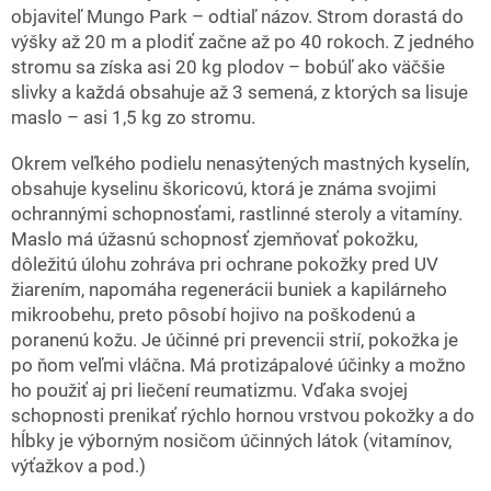
objaviteľ Mungo Park – odtiaľ názov. Strom dorastá do
výšky až 20 m a plodiť začne až po 40 rokoch. Z jedného
stromu sa získa asi 20 kg plodov – bobúľ ako väčšie
slivky a každá obsahuje až 3 semená, z ktorých sa lisuje
maslo – asi 1,5 kg zo stromu.
Okrem veľkého podielu nenasýtených mastných kyselín,
obsahuje kyselinu škoricovú, ktorá je známa svojimi
ochrannými schopnosťami, rastlinné steroly a vitamíny.
Maslo má úžasnú schopnosť zjemňovať pokožku,
dôležitú úlohu zohráva pri ochrane pokožky pred UV
žiarením, napomáha regenerácii buniek a kapilárneho
mikroobehu, preto pôsobí hojivo na poškodenú a
poranenú kožu. Je účinné pri prevencii strií, pokožka je
po ňom veľmi vláčna. Má protizápalové účinky a možno
ho použiť aj pri liečení reumatizmu. Vďaka svojej
schopnosti prenikať rýchlo hornou vrstvou pokožky a do
hĺbky je výborným nosičom účinných látok (vitamínov,
výťažkov a pod.)