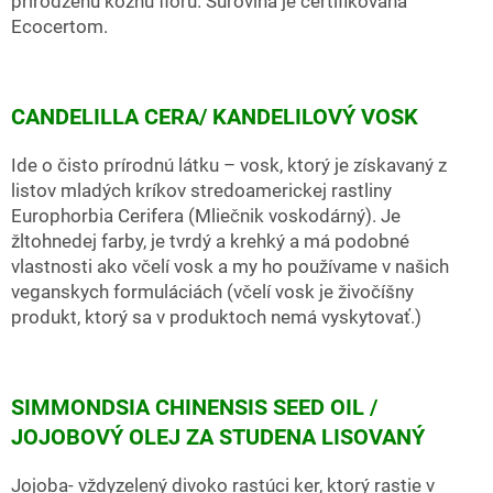
prirodzenú kožnú flóru. Surovina je certifikovaná
Ecocertom.
CANDELILLA CERA/ KANDELILOVÝ VOSK
Ide o čisto prírodnú látku – vosk, ktorý je získavaný z
listov mladých kríkov stredoamerickej rastliny
Europhorbia Cerifera (Mliečnik voskodárný). Je
žltohnedej farby, je tvrdý a krehký a má podobné
vlastnosti ako včelí vosk a my ho používame v našich
veganskych formuláciách (včelí vosk je živočíšny
produkt, ktorý sa v produktoch nemá vyskytovať.)
SIMMONDSIA CHINENSIS SEED OIL /
JOJOBOVÝ OLEJ ZA STUDENA LISOVANÝ
Jojoba- vždyzelený divoko rastúci ker, ktorý rastie v