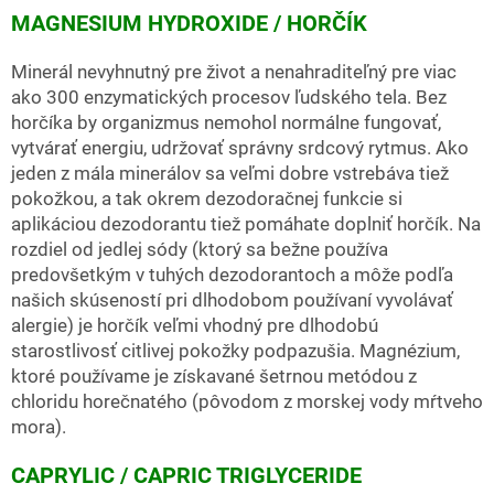
MAGNESIUM HYDROXIDE / HORČÍK
Minerál nevyhnutný pre život a nenahraditeľný pre viac
ako 300 enzymatických procesov ľudského tela. Bez
horčíka by organizmus nemohol normálne fungovať,
vytvárať energiu, udržovať správny srdcový rytmus. Ako
jeden z mála minerálov sa veľmi dobre vstrebáva tiež
pokožkou, a tak okrem dezodoračnej funkcie si
aplikáciou dezodorantu tiež pomáhate doplniť horčík. Na
rozdiel od jedlej sódy (ktorý sa bežne používa
predovšetkým v tuhých dezodorantoch a môže podľa
našich skúseností pri dlhodobom používaní vyvolávať
alergie) je horčík veľmi vhodný pre dlhodobú
starostlivosť citlivej pokožky podpazušia. Magnézium,
ktoré používame je získavané šetrnou metódou z
chloridu horečnatého (pôvodom z morskej vody mŕtveho
mora).
CAPRYLIC / CAPRIC TRIGLYCERIDE