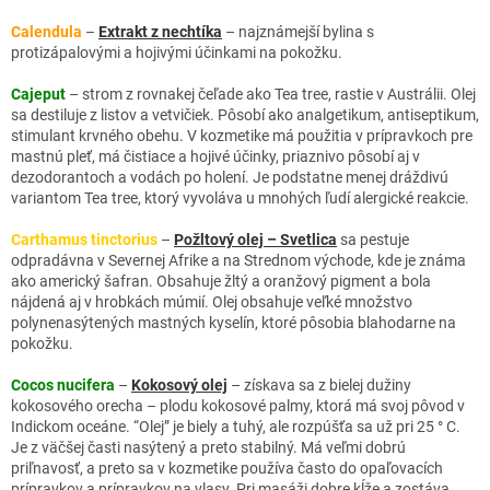
Calendula
–
Extrakt z nechtíka
– najznámejší bylina s
protizápalovými a hojivými účinkami na pokožku.
Cajeput
– strom z rovnakej čeľade ako Tea tree, rastie v Austrálii. Olej
sa destiluje z listov a vetvičiek. Pôsobí ako analgetikum, antiseptikum,
stimulant krvného obehu. V kozmetike má použitia v prípravkoch pre
mastnú pleť, má čistiace a hojivé účinky, priaznivo pôsobí aj v
dezodorantoch a vodách po holení. Je podstatne menej dráždivú
variantom Tea tree, ktorý vyvoláva u mnohých ľudí alergické reakcie.
Carthamus tinctorius
–
Požltový olej – Svetlica
sa pestuje
odpradávna v Severnej Afrike a na Strednom východe, kde je známa
ako americký šafran. Obsahuje žltý a oranžový pigment a bola
nájdená aj v hrobkách múmií. Olej obsahuje veľké množstvo
polynenasýtených mastných kyselín, ktoré pôsobia blahodarne na
pokožku.
Cocos nucifera
–
Kokosový olej
– získava sa z bielej dužiny
kokosového orecha – plodu kokosové palmy, ktorá má svoj pôvod v
Indickom oceáne. “Olej” je biely a tuhý, ale rozpúšťa sa už pri 25 ° C.
Je z väčšej časti nasýtený a preto stabilný. Má veľmi dobrú
priľnavosť, a preto sa v kozmetike používa často do opaľovacích
prípravkov a prípravkov na vlasy. Pri masáži dobre kĺže a zostáva