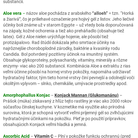
substancií.
Aloe vera
–
názov aloe pochádza z arabského
“alloeh”
= tzn. “Horká
a žiarivá”, čo je priliehavé označenie pre hojivý gél z listov. Jeho liečivé
účinky boli známe už v starom Egypte – už vtedy bola doporučovaná
na zápaly, kožné ochorenia a tiež ako preháňadlo (obsahuje tiež
latex). Gél z Aloe nielen urýchľuje hojenie, ale pôsobí tiež
protizápalovo. Rad štúdií dokázala jeho smrtiace účinky na
najrôznejšie choroboplodné zárodky, baktérie a kvasinky rodu
Candida. Bol potvrdený pozitívny účinok na imunitný systém.
Obsahuje glykoproteíny, polysacharidy, vitamíny, minerály a rôzne
enzymy- viac ako 200 substancií. Kombinácia Aloe a extraktu z rias
veľmi účinne pôsobí na hornej vrstvy pokožky, napomáha udržiavať
hydratačný faktor, tým tieto horné vrstvy činí pevnejší a odolnejší voči
okolitým vplyvom – slnko, chemikálie, umývacie prostriedky apod.
Amorphophallus Konjac
–
Konjack Mannan (Glukomanánu)
–
Prášok (múka) získavaný z hľúz tejto rastliny je viac ako 2000 rokov
súčasťou čínskej kuchyne. V kozmetike má využitie ako prírodná
surovina, ktorá je schopná vytvoriť veľmi príjemný gél so zvlhčujúcimi
hydratačnými účinkami na pokožku. Pleť je po použití prípravkov,
obsahujúcich Konjack veľmi hladká a jemná.
Ascorbic Acid
–
Vitamín C
– Plní v pokožke funkciu ochrannú (pred