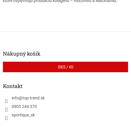
ktoré ovplyvňujú produkciu kolagénu – močovinu a Niacínamid.
Z
á
p
ä
Nákupný košík
t
i
0
KS /
€0
e
Kontakt
info
@
top-trend.sk
0905 244 370
sportique_sk