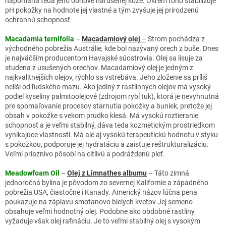
napomáha teda jeho obnove narušenej kože. Okrem toho stabilizuje
pH pokožky na hodnote jej vlastné a tým zvyšuje jej prirodzenú
ochrannú schopnosť.
Macadamia ternifolia
–
Macadamiový olej
–
Strom pochádza z
východného pobrežia Austrálie, kde bol nazývaný orech z buše. Dnes
je najväčším producentom Havajské súostrovia. Olej sa lisuje za
studena z usušených orechov. Macadamiový olej je jedným z
najkvalitnejších olejov, rýchlo sa vstrebáva. Jeho zloženie sa príliš
nelíši od ľudského mazu. Ako jediný z rastlinných olejov má vysoký
podiel kyseliny palmitoolejové (zdrojom rybí tuk), ktorá je nevyhnutná
pre spomaľovanie procesov starnutia pokožky a buniek, pretože jej
obsah v pokožke s vekom prudko klesá. Má vysokú roztieranie
schopnosť a je veľmi stabilný, dáva teda kozmetickým prostriedkom
vynikajúce vlastnosti. Má ale aj vysokú terapeutickú hodnotu v styku
s pokožkou, podporuje jej hydratáciu a zaisťuje reštrukturalizáciu.
Veľmi priaznivo pôsobí na citlivú a podráždenú pleť.
Meadowfoam Oil
–
Olej z Limnathes albumu
– Táto zimná
jednoročná bylina je pôvodom zo severnej Kalifornie a západného
pobrežia USA, čiastočne i Kanady. Americký názov lúčna pena
poukazuje na záplavu smotanovo bielych kvetov Jej semeno
obsahuje veľmi hodnotný olej. Podobne ako obdobné rastliny
vyžaduje však olej rafináciu. Je to veľmi stabilný olej s vysokým