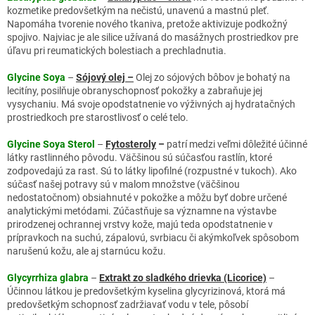
kozmetike predovšetkým na nečistú, unavenú a mastnú pleť.
Napomáha tvorenie nového tkaniva, pretože aktivizuje podkožný
spojivo. Najviac je ale silice užívaná do masážnych prostriedkov pre
úľavu pri reumatických bolestiach a prechladnutia.
Glycine Soya
–
Sójový olej –
Olej zo sójových bôbov je bohatý na
lecitíny, posilňuje obranyschopnosť pokožky a zabraňuje jej
vysychaniu. Má svoje opodstatnenie vo výživných aj hydratačných
prostriedkoch pre starostlivosť o celé telo.
Glycine Soya Sterol
–
Fytosteroly
–
patrí medzi veľmi dôležité účinné
látky rastlinného pôvodu. Väčšinou sú súčasťou rastlín, ktoré
zodpovedajú za rast. Sú to látky lipofilné (rozpustné v tukoch). Ako
súčasť našej potravy sú v malom množstve (väčšinou
nedostatočnom) obsiahnuté v pokožke a môžu byť dobre určené
analytickými metódami. Zúčastňuje sa významne na výstavbe
prirodzenej ochrannej vrstvy kože, majú teda opodstatnenie v
prípravkoch na suchú, zápalovú, svrbiacu či akýmkoľvek spôsobom
narušenú kožu, ale aj starnúcu kožu.
Glycyrrhiza glabra
–
Extrakt zo sladkého drievka (Licorice)
–
Účinnou látkou je predovšetkým kyselina glycyrizinová, ktorá má
predovšetkým schopnosť zadržiavať vodu v tele, pôsobí