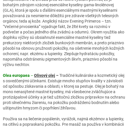
bohatým zdrojom vzácnej esenciálne kyseliny gama-linolénovej
(GLA), ktorá je spolu s ďalšími esenciálnymi mastnými kyselinami
považovaná za nesmierne dôležitú pre zdravie všetkých telesných
orgánov, teda aj kože. Anglický názov Evening Primeros – tzn.
“Večerné prvosienka” vyjadruje fakt, že žlté kvety sa rozvinú v
podvečer a počas jedného dňa zvädnú a odumrú. Okrem využitia ako
doplnku výživy sú obsiahnuté esenciálne mastné kyseliny tiež
prekurzory niektorých zložiek bunkových membrán, a preto priaznivo
pôsobí na obnovu pružnosti pokožky, na ošetrenie mnohých kožných
ochorení, napr. ekzému a lupienky. Zlepšuje hydratáciu pokožky,
napomáha odstráneniu pigmentových škvŕn, priaznivo pôsobí na
výživu nechtov.
Olea europaea
–
Olivový olej
–
Tradičné kulinárske a kozmetický olej
s osvedčenými účinkami. Existuje mnoho stupňov kvality v závislosti
od spôsobu získavania a oblasti, v ktorej sa pestuje. Olej je bohatý na
mono nenasýtené mastné kyseliny, má všeobecne zvláčňujúce a
protizápalové účinky a je tiež užitočnú zložkou prípravkov na ochranu
proti slnečnému žiareniu, na pokožku podráždenú bodnutím alebo
uštipnutím hmyzom či popŕhlení žihľavou.
Používa sa na liečenie popálenín, vyrážok, najmä ekzémov a lupienky,
na citlivú a popraskanú pokožku. Pre masáž sa používa v kombinácii