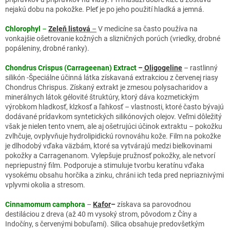
nejakú dobu na pokožke. Pleť je po jeho použití hladká a jemná.
Chlorophyl
–
Zeleň listová
–
V medicíne sa často používa na
vonkajšie ošetrovanie kožných a slizničných porúch (vriedky, drobné
popáleniny, drobné ranky).
Chondrus Crispus (Carrageenan) Extract
–
Oligogeline
– rastlinný
silikón -Špeciálne účinná látka získavaná extrakciou z červenej riasy
Chondrus Chrispus. Získaný extrakt je zmesou polysacharidov a
minerálnych látok gélovité štruktúry, ktorý dáva kozmetickým
výrobkom hladkosť, klzkosť a ľahkosť – vlastnosti, ktoré často bývajú
dodávané prídavkom syntetických silikónových olejov. Veľmi dôležitý
však je nielen tento vnem, ale aj ošetrujúci účinok extraktu – pokožku
zvlhčuje, ovplyvňuje hydrolipidickú rovnováhu kože. Film na pokožke
je dlhodobý vďaka väzbám, ktoré sa vytvárajú medzi bielkovinami
pokožky a Carragenanom. Vylepšuje pružnosť pokožky, ale netvorí
nepriepustný film. Podporuje a stimuluje tvorbu keratínu vďaka
vysokému obsahu horčíka a zinku, chráni ich teda pred nepriaznivými
vplyvmi okolia a stresom.
Cinnamomum camphora
–
Kafor
–
získava sa parovodnou
destiláciou z dreva (až 40 m vysoký strom, pôvodom z Číny a
Indočíny, s červenými bobuľami). Silica obsahuje predovšetkým