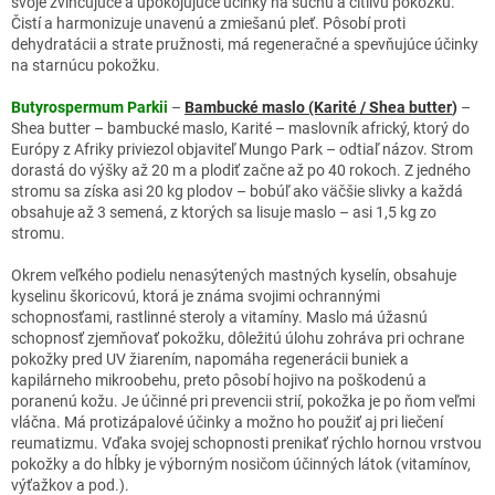
svoje zvlhčujúce a upokojujúce účinky na suchú a citlivú pokožku.
Čistí a harmonizuje unavenú a zmiešanú pleť. Pôsobí proti
dehydratácii a strate pružnosti, má regeneračné a spevňujúce účinky
na starnúcu pokožku.
Butyrospermum Parkii
–
Bambucké maslo (Karité / Shea butter
)
–
Shea butter – bambucké maslo, Karité – maslovník africký, ktorý do
Európy z Afriky priviezol objaviteľ Mungo Park – odtiaľ názov. Strom
dorastá do výšky až 20 m a plodiť začne až po 40 rokoch. Z jedného
stromu sa získa asi 20 kg plodov – bobúľ ako väčšie slivky a každá
obsahuje až 3 semená, z ktorých sa lisuje maslo – asi 1,5 kg zo
stromu.
Okrem veľkého podielu nenasýtených mastných kyselín, obsahuje
kyselinu škoricovú, ktorá je známa svojimi ochrannými
schopnosťami, rastlinné steroly a vitamíny. Maslo má úžasnú
schopnosť zjemňovať pokožku, dôležitú úlohu zohráva pri ochrane
pokožky pred UV žiarením, napomáha regenerácii buniek a
kapilárneho mikroobehu, preto pôsobí hojivo na poškodenú a
poranenú kožu. Je účinné pri prevencii strií, pokožka je po ňom veľmi
vláčna. Má protizápalové účinky a možno ho použiť aj pri liečení
reumatizmu. Vďaka svojej schopnosti prenikať rýchlo hornou vrstvou
pokožky a do hĺbky je výborným nosičom účinných látok (vitamínov,
výťažkov a pod.).