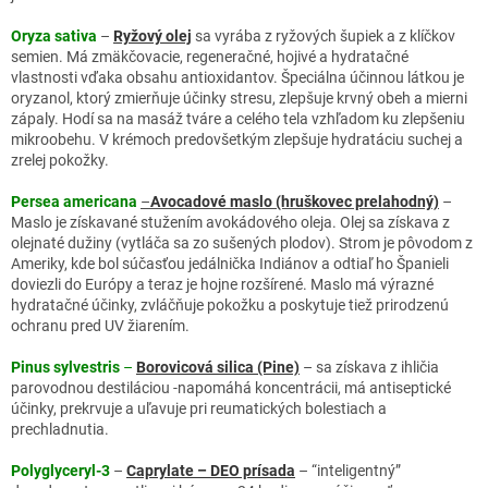
Oryza sativa
–
Ryžový olej
sa vyrába z ryžových šupiek a z klíčkov
semien. Má zmäkčovacie, regeneračné, hojivé a hydratačné
vlastnosti vďaka obsahu antioxidantov. Špeciálna účinnou látkou je
oryzanol, ktorý zmierňuje účinky stresu, zlepšuje krvný obeh a mierni
zápaly. Hodí sa na masáž tváre a celého tela vzhľadom ku zlepšeniu
mikroobehu. V krémoch predovšetkým zlepšuje hydratáciu suchej a
zrelej pokožky.
Persea americana
–
Avocadové maslo (hruškovec prelahodný)
–
Maslo je získavané stužením avokádového oleja. Olej sa získava z
olejnaté dužiny (vytláča sa zo sušených plodov). Strom je pôvodom z
Ameriky, kde bol súčasťou jedálnička Indiánov a odtiaľ ho Španieli
doviezli do Európy a teraz je hojne rozšírené. Maslo má výrazné
hydratačné účinky, zvláčňuje pokožku a poskytuje tiež prirodzenú
ochranu pred UV žiarením.
Pinus sylvestris
–
Borovicová silica (Pine)
– sa získava z ihličia
parovodnou destiláciou -napomáhá koncentrácii, má antiseptické
účinky, prekrvuje a uľavuje pri reumatických bolestiach a
prechladnutia.
Polyglyceryl-3
–
Caprylate – DEO prísada
– “inteligentný”