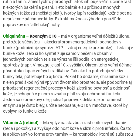
rutín a tanín. Zmes týchto prírodných látok inhibuje veľmi účinne rast
niektorých baktérií a plesní. Tieto baktérie sú príčinou mnohých
kožných ťažkostí (nečistej pleti), tvorby lupín rozkladajú kožné pot na
nepríjemne páchnuce látky. Extrakt možno s výhodou použiť do
prípravkov na “atletickej” nohy.
Ubiquinónu
–
Koenzým Q10
– má v organizme veľmi dôležitú úlohu,
pretože je súčasťou – akcelerátorom energetických pochodov v
bunke (podmieňuje syntézu ATP – zdroj energie pre bunky) – teda aj v
bunke kože. Telo si ho syntetizuje samo v pečeni a obsah v
jednotlivých bunkách tela sa výrazne líši podľa ich energetickej
spotreby (napr. V mozgu je asi 10 x vyššia). Okrem toho veľmi účinne
pôsobí ako lapač voľných radikálov. Tak ako ho potrebujú všetky
bunky tela, potrebuje ho aj koža. Pokiaľ ho dodáme, chránime kožu
nielen pred škodlivými vplyvmi životného prostredia, ale podporíme aj
prirodzené regeneračné procesy v koži, zlepší sa pevnosť a odolnosť
kože, je schopná v plnom rozsahu plniť svoju ochrannú funkciu.
Jedná sa o oranžový olej, pokiaľ prípravok deklaruje prítomnosť
enzýmu a je čisto biely, určite neobsahuje Q10 v množstve, ktoré by
ovplyvnilo funkciu kože.
Vitamín A (retinol)
– Má vplyv na stavbu a rast epitelových tkanív
(teda i pokožky) a zvyšuje odolnosť kože a slizníc proti infekcii. Často
je aplikovaný vo forme provitamíny – karotenoidov, ktoré sú súčasťou