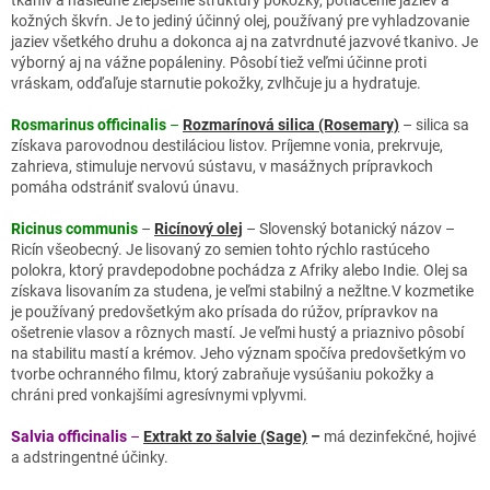
tkanív a následné zlepšenie štruktúry pokožky, potlačenie jaziev a
kožných škvŕn. Je to jediný účinný olej, používaný pre vyhladzovanie
jaziev všetkého druhu a dokonca aj na zatvrdnuté jazvové tkanivo. Je
výborný aj na vážne popáleniny. Pôsobí tiež veľmi účinne proti
vráskam, odďaľuje starnutie pokožky, zvlhčuje ju a hydratuje.
Rosmarinus officinalis
–
Rozmarínová silica (Rosemary)
– silica sa
získava parovodnou destiláciou listov. Príjemne vonia, prekrvuje,
zahrieva, stimuluje nervovú sústavu, v masážnych prípravkoch
pomáha odstrániť svalovú únavu.
Ricinus communis
–
Ricínový olej
– Slovenský botanický názov –
Ricín všeobecný. Je lisovaný zo semien tohto rýchlo rastúceho
polokra, ktorý pravdepodobne pochádza z Afriky alebo Indie. Olej sa
získava lisovaním za studena, je veľmi stabilný a nežltne.V kozmetike
je používaný predovšetkým ako prísada do rúžov, prípravkov na
ošetrenie vlasov a rôznych mastí. Je veľmi hustý a priaznivo pôsobí
na stabilitu mastí a krémov. Jeho význam spočíva predovšetkým vo
tvorbe ochranného filmu, ktorý zabraňuje vysúšaniu pokožky a
chráni pred vonkajšími agresívnymi vplyvmi.
Salvia officinalis
–
Extrakt zo šalvie (Sage)
–
má dezinfekčné, hojivé
a adstringentné účinky.