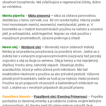
obsahom tocopherolu. Má zvláčňujúce a regeneračné účinky, dobre
sa vstrebáva.
Menta piperita
–
Mäta pieporná
–
silica sa získava parovodnou
destiláciou z listov vytrvalé, cca. 80 cm vysoké byliny. Hlavný podiel
tvorí monoterpén mentol, neomentol, mentylacetát, pinén ai. V
kozmetike sa v malých koncentráciách používa na nečistú a unavenú
pleť, je antiseptická, adstringentné. Najviac sa však používa v
masážnych prostriedkoch, výrazne prekrvuje a chladí.
Neem olej
–
Nimbový olej
–
Slovenský názov zederach indický.
Nimba je od pradávna považovaná za posvätný strom. Jedná sa o
indický ker s voňavými orgovanovými kvetmi (nazývaný tiež perzský
orgován) a olej sa lisuje zo semena. Olej je temný a má nepríjemný,
štipľavý, trochu sírny, nahorklý zápach. Obsahuje zložku
azaridachtin, ktorá je veľmi účinná proti mikróbom. Má tiež
insekticídne vlastnosti a používa sa ako prírodné pesticíd. Výborne
pôsobí proti kvasinkám, takže sa hodí aj na mykózy medzi prstami.
Používa sa pri prejavoch vírusových a bakteriálnych infekciách na
koži. Lokálne sa v mnohých prípadoch dá použiť priamo.
Oenothera biennis
–
Pupalkový olej (Evening Primerosu)
– Pupalka
pochádza zo Severnej Ameriky a je oddávna známa svojimi liečivými
schopnosťami. Až zhruba pred 40 rokmi výskum potvrdil, že je