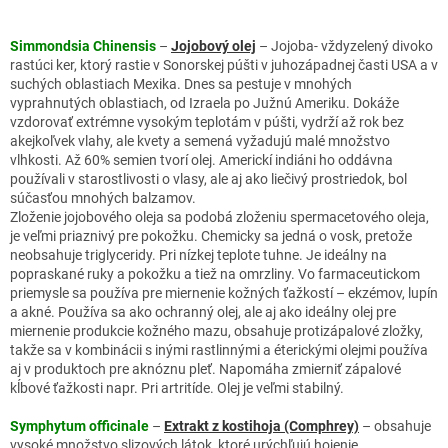
Simmondsia Chinensis
–
Jojobový olej
– Jojoba- vždyzelený divoko
rastúci ker, ktorý rastie v Sonorskej púšti v juhozápadnej časti USA a v
suchých oblastiach Mexika. Dnes sa pestuje v mnohých
vyprahnutých oblastiach, od Izraela po Južnú Ameriku. Dokáže
vzdorovať extrémne vysokým teplotám v púšti, vydrží až rok bez
akejkoľvek vlahy, ale kvety a semená vyžadujú malé množstvo
vlhkosti. Až 60% semien tvorí olej. Americkí indiáni ho oddávna
používali v starostlivosti o vlasy, ale aj ako liečivý prostriedok, bol
súčasťou mnohých balzamov.
Zloženie jojobového oleja sa podobá zloženiu spermacetového oleja,
je veľmi priaznivý pre pokožku. Chemicky sa jedná o vosk, pretože
neobsahuje triglyceridy. Pri nízkej teplote tuhne. Je ideálny na
popraskané ruky a pokožku a tiež na omrzliny. Vo farmaceutickom
priemysle sa používa pre miernenie kožných ťažkostí – ekzémov, lupín
a akné. Používa sa ako ochranný olej, ale aj ako ideálny olej pre
miernenie produkcie kožného mazu, obsahuje protizápalové zložky,
takže sa v kombinácii s inými rastlinnými a éterickými olejmi používa
aj v produktoch pre aknóznu pleť. Napomáha zmierniť zápalové
kĺbové ťažkosti napr. Pri artritíde. Olej je veľmi stabilný.
Symphytum officinale
–
Extrakt z kostihoja (Comphrey)
– obsahuje
vysoké množstvo slizových látok, ktoré urýchľujú hojenie