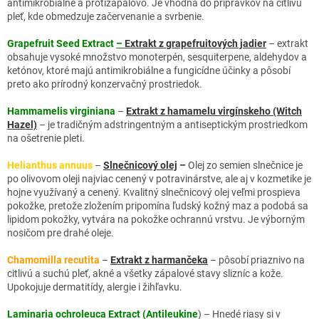
antimikrobiálne a protizápalovo. Je vhodná do prípravkov na citlivú
pleť, kde obmedzuje začervenanie a svrbenie.
Grapefruit Seed Extract
–
Extrakt z grapefruitových jadier
– extrakt
obsahuje vysoké množstvo monoterpén, sesquiterpene, aldehydov a
ketónov, ktoré majú antimikrobiálne a fungicídne účinky a pôsobí
preto ako prírodný konzervačný prostriedok.
Hammamelis virginiana
–
Extrakt z hamamelu virgínskeho (Witch
Hazel)
– je tradičným adstringentným a antiseptickým prostriedkom
na ošetrenie pleti.
Helianthus annuus
–
Slnečnicový olej
–
Olej zo semien slnečnice je
po olivovom oleji najviac cenený v potravinárstve, ale aj v kozmetike je
hojne využívaný a cenený. Kvalitný slnečnicový olej veľmi prospieva
pokožke, pretože zložením pripomína ľudský kožný maz a podobá sa
lipidom pokožky, vytvára na pokožke ochrannú vrstvu. Je výborným
nosičom pre drahé oleje.
Chamomilla recutita
–
Extrakt z harmančeka
– pôsobí priaznivo na
citlivú a suchú pleť, akné a všetky zápalové stavy slizníc a kože.
Upokojuje dermatitídy, alergie i žihľavku.
Laminaria ochroleuca Extract (Antileukine
) – Hnedé riasy si v