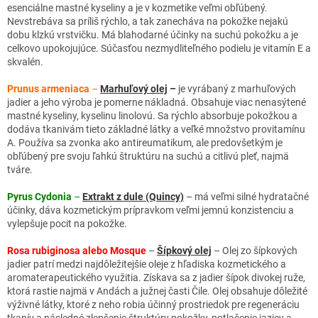
esenciálne mastné kyseliny a je v kozmetike veľmi obľúbený.
Nevstrebáva sa príliš rýchlo, a tak zanecháva na pokožke nejakú
dobu klzkú vrstvičku. Má blahodarné účinky na suchú pokožku a je
celkovo upokojujúce. Súčasťou nezmydliteľného podielu je vitamín E a
skvalén.
Prunus armeniaca
–
Marhuľový olej
–
je vyrábaný z marhuľových
jadier a jeho výroba je pomerne nákladná. Obsahuje viac nenasýtené
mastné kyseliny, kyselinu linolovú. Sa rýchlo absorbuje pokožkou a
dodáva tkanivám tieto základné látky a veľké množstvo provitamínu
A. Používa sa zvonka ako antireumatikum, ale predovšetkým je
obľúbený pre svoju ľahkú štruktúru na suchú a citlivú pleť, najmä
tváre.
Pyrus Cydonia
–
Extrakt z dule (Quincy)
– má veľmi silné hydratačné
účinky, dáva kozmetickým prípravkom veľmi jemnú konzistenciu a
vylepšuje pocit na pokožke.
Rosa rubiginosa alebo Mosque
–
Šípkový olej
– Olej zo šípkových
jadier patrí medzi najdôležitejšie oleje z hľadiska kozmetického a
aromaterapeutického využitia. Získava sa z jadier šípok divokej ruže,
ktorá rastie najmä v Andách a južnej časti Čile. Olej obsahuje dôležité
výživné látky, ktoré z neho robia účinný prostriedok pre regeneráciu