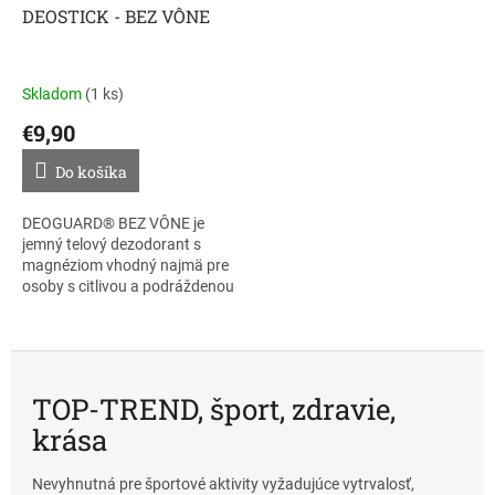
s
DEOSTICK - BEZ VÔNE
a
Skladom
(1 ks)
€9,90
Do košíka
DEOGUARD® BEZ VÔNE je
jemný telový dezodorant s
magnéziom vhodný najmä pre
osoby s citlivou a podráždenou
pokožkou. Tuhý dezodorant
nebráni telu prirodzene sa
potiť, ale aktívne...
TOP-TREND, šport, zdravie,
krása
Nevyhnutná pre športové aktivity vyžadujúce vytrvalosť,