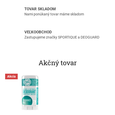
p
TOVAR SKLADOM
o
Nami ponúkaný tovar máme skladom
r
t
,
VEĽKOOBCHOD
Zastupujeme značky SPORTIQUE a DEOGUARD
z
d
r
a
Akčný tovar
v
i
Akcia
e
,
k
r
á