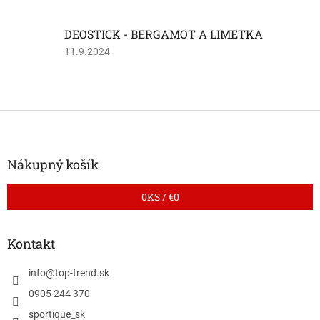
3
z
DEOSTICK - BERGAMOT A LIMETKA
5
hviezdičiek.
Hodnotenie
11.9.2024
produktu
je
5
z
Z
5
á
hviezdičiek.
p
ä
Nákupný košík
t
i
0
KS /
€0
e
Kontakt
info
@
top-trend.sk
0905 244 370
sportique_sk