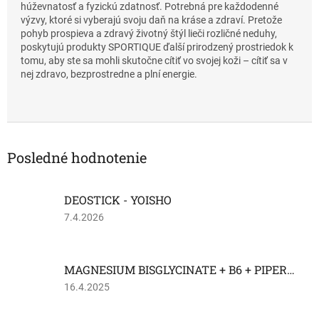
húževnatosť a fyzickú zdatnosť. Potrebná pre každodenné
výzvy, ktoré si vyberajú svoju daň na kráse a zdraví. Pretože
pohyb prospieva a zdravý životný štýl lieči rozličné neduhy,
poskytujú produkty SPORTIQUE ďalší prirodzený prostriedok k
tomu, aby ste sa mohli skutočne cítiť vo svojej koži – cítiť sa v
nej zdravo, bezprostredne a plní energie.
Posledné hodnotenie
DEOSTICK - YOISHO
Hodnotenie
7.4.2026
produktu
je
2
MAGNESIUM BISGLYCINATE + B6 + PIPERÍN 400 mg
z
5
Hodnotenie
16.4.2025
hviezdičiek.
produktu
je