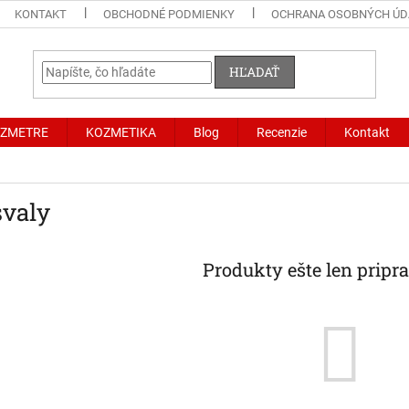
KONTAKT
OBCHODNÉ PODMIENKY
OCHRANA OSOBNÝCH ÚD
HĽADAŤ
LZMETRE
KOZMETIKA
Blog
Recenzie
Kontakt
svaly
Produkty ešte len pripr