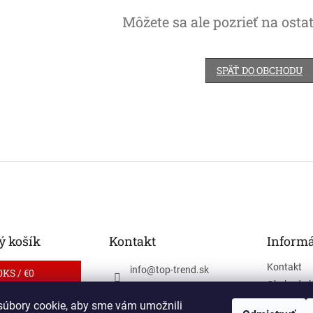
Môžete sa ale pozrieť na osta
SPÄŤ DO OBCHODU
 košík
Kontakt
Informá
Kontakt
info
@
top-trend.sk
0
KS /
€0
Obchodné
0905 244 370
Ochrana o
úbory cookie, aby sme vám umožnili
sportique_sk