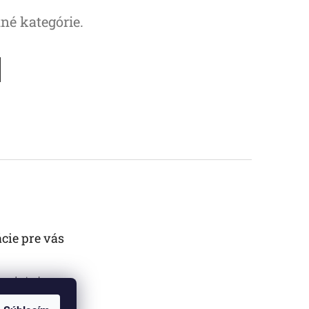
tné kategórie.
cie pre vás
 podmienky
sobných údajov