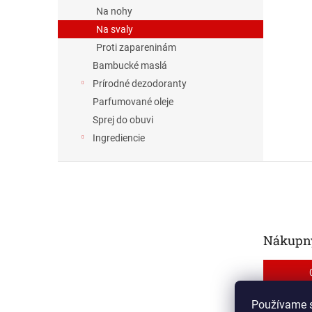
Na nohy
Na svaly
Proti zapareninám
Bambucké maslá
Prírodné dezodoranty
Parfumované oleje
Sprej do obuvi
Ingrediencie
Z
á
p
ä
t
Nákupný
i
e
Používame s