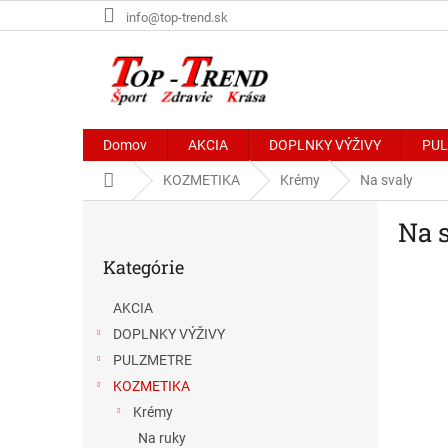
Prejsť
info@top-trend.sk
na
obsah
Domov
AKCIA
DOPLNKY VÝŽIVY
PU
Domov
KOZMETIKA
Krémy
Na svaly
B
Na 
o
Preskočiť
č
Kategórie
kategórie
n
ý
AKCIA
p
DOPLNKY VÝŽIVY
a
n
PULZMETRE
e
KOZMETIKA
l
Krémy
Na ruky