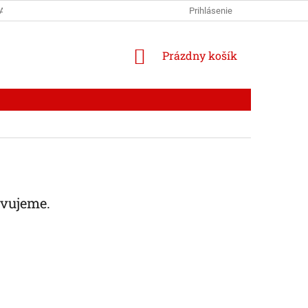
AJOV
RECENZIE
BLOG
Prihlásenie
NÁKUPNÝ
Prázdny košík
KOŠÍK
avujeme.