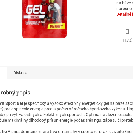
na báze 
náročnéh
Detailné 
TLAČ
s
Diskusia
robný popis
vit Sport Gel
je špecifický a vysoko efektívny energetický gel na báze sa
ný pre doplnenie energie pred a počas náročného športového výkonu. Us
eby pri vytrvalostných a kolektívnych športoch. Optimálne zloženie sacha
čuje maximálny dlhodobý prísun energie počas tréningu, zápasu či pretek
itie
V prípade intenzívnej a trvalej námahy v športovej praxi užívajte Ener