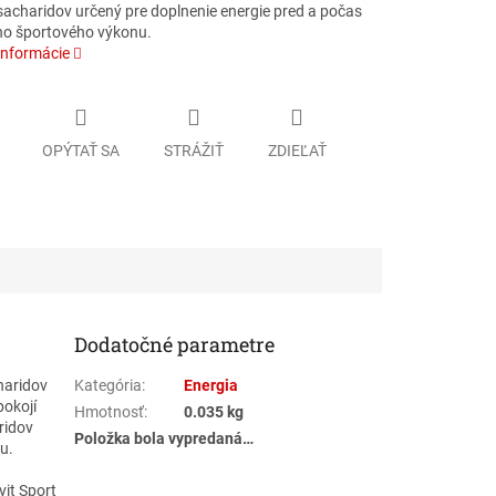
sacharidov určený pre doplnenie energie pred a počas
o športového výkonu.
informácie
OPÝTAŤ SA
STRÁŽIŤ
ZDIEĽAŤ
Dodatočné parametre
charidov
Kategória
:
Energia
pokojí
Hmotnosť
:
0.035 kg
ridov
Položka bola vypredaná…
u.
vit Sport