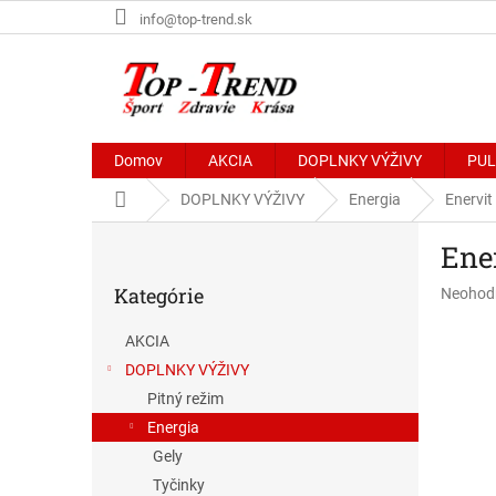
Prejsť
info@top-trend.sk
na
obsah
Domov
AKCIA
DOPLNKY VÝŽIVY
PU
Domov
DOPLNKY VÝŽIVY
Energia
Enervit
B
Ene
o
Preskočiť
č
Kategórie
Priemer
Neohod
kategórie
n
hodnote
ý
produkt
AKCIA
p
je
DOPLNKY VÝŽIVY
a
0,0
z
n
Pitný režim
5
e
Energia
hviezdič
l
Gely
Tyčinky