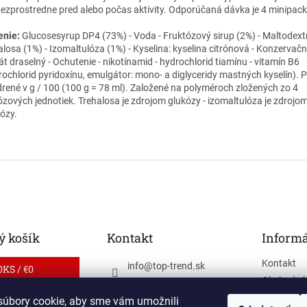
bezprostredne pred alebo počas aktivity.
Odporúčaná dávka je 4 minipack
enie:
Glucosesyrup DP4 (73%) - Voda - Fruktózový sirup (2%) - Maltodextr
alosa (1%) - Izomaltulóza (1%) - Kyselina: kyselina citrónová - Konzervačn
át draselný - Ochutenie
- nikotínamid - hydrochlorid tiamínu - vitamín B6
rochlorid pyridoxínu, emulgátor: mono- a diglyceridy mastných kyselín).
P
drené v g / 100 (100 g = 78 ml).
Založené na polyméroch zložených zo 4
ózových jednotiek.
Trehalosa je zdrojom glukózy - izomaltulóza je zdrojo
tózy.
 košík
Kontakt
Informá
Kontakt
info
@
top-trend.sk
0
KS /
€0
Obchodné
0905 244 370
Ochrana o
úbory cookie, aby sme vám umožnili
sportique_sk