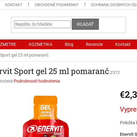
KONTAKT
OBCHODNÉ PODMIENKY
OCHRANA OSOBNÝCH ÚD
HĽADAŤ
LZMETRE
KOZMETIKA
Blog
Recenzie
Kontakt
 Sport gel 25 ml pomaranč
rvit Sport gel 25 ml pomaranč
2572
né
notené
Podrobnosti hodnotenia
nie
€2,
u
Jednotk
Vypr
cena:
iek.
Položka 
Enervit 