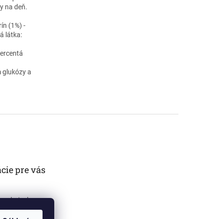
y na deň.
ín (1%) -
á látka:
ercentá
m glukózy a
cie pre vás
 podmienky
sobných údajov