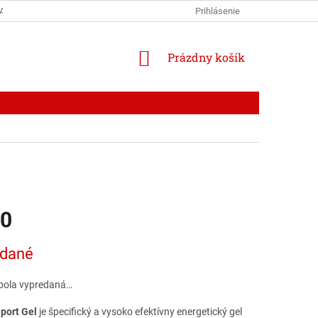
AJOV
RECENZIE
BLOG
Prihlásenie
NÁKUPNÝ
Prázdny košík
KOŠÍK
30
ová
edané
bola vypredaná…
Sport Gel
je špecifický a vysoko efektívny energetický gel