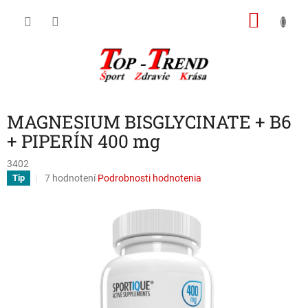
Prejsť
NÁKU
na
obsah
KOŠÍK
MAGNESIUM BISGLYCINATE + B6
+ PIPERÍN 400 mg
3402
Priemerné
7 hodnotení
Podrobnosti hodnotenia
Tip
hodnotenie
produktu
je
3,0
z
5
hviezdičiek.