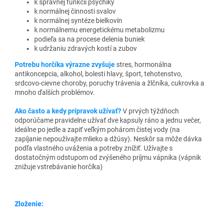
k správnej funkcii psychiky
k normálnej činnosti svalov
k normálnej syntéze bielkovín
k normálnemu energetickému metabolizmu
podieľa sa na procese delenia buniek
k udržaniu zdravých kostí a zubov
Potrebu horčíka výrazne zvyšuje
stres, hormonálna
antikoncepcia, alkohol, bolesti hlavy, šport, tehotenstvo,
srdcovo-cievne choroby, poruchy trávenia a žlčníka, cukrovka a
mnoho ďalších problémov.
Ako často a kedy prípravok užívať?
V prvých týždňoch
odporúčame pravidelne užívať dve kapsuly ráno a jednu večer,
ideálne po jedle a zapiť veľkým pohárom čistej vody (na
zapíjanie nepoužívajte mlieko a džúsy). Neskôr sa môže dávka
podľa vlastného uváženia a potreby znížiť. Užívajte s
dostatočným odstupom od zvýšeného príjmu vápnika (vápnik
znižuje vstrebávanie horčíka)
Zloženie: