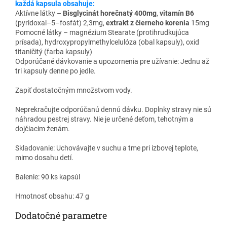
každá kapsula
obsahuje:
Aktívne
látky
–
Bisglycinát
horečnatý
400mg
,
vitamín
B6
(
pyridoxal
–
5
–
fosfát
)
2,3mg
,
extrakt
z čierneho korenia
15mg
Pomocné látky
–
magnézium
Stearate
(
protihrudkujúca
prísada
)
,
hydroxypropylmethylcelulóza
(
obal
kapsuly
)
,
oxid
titaničitý
(
farba
kapsuly
)
Odporúčané
dávkovanie
a
upozornenia
pre
užívanie
:
Jednu
až
tri
kapsuly
denne po
jedle
.
Zapiť dostatočným
množstvom
vody
.
Neprekračujte
odporúčanú
dennú dávku
.
Doplnky
stravy nie sú
náhradou
pestrej
stravy
.
Nie je určené
deťom
,
tehotným
a
dojčiacim
ženám
.
Skladovanie
:
Uchovávajte
v suchu
a
tme pri
izbovej
teplote
,
mimo dosahu
detí
.
Balenie
:
90
ks
kapsúl
Hmotnosť obsahu
:
47
g
Dodatočné parametre