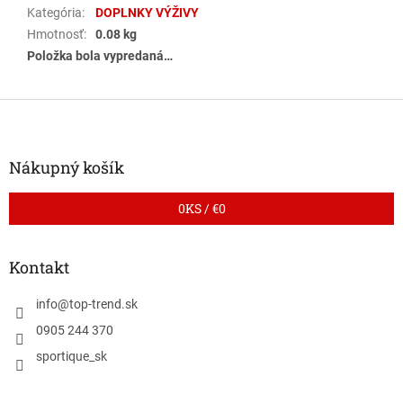
Kategória
:
DOPLNKY VÝŽIVY
Hmotnosť
:
0.08 kg
Položka bola vypredaná…
Z
á
p
ä
Nákupný košík
t
i
0
KS /
€0
e
Kontakt
info
@
top-trend.sk
0905 244 370
sportique_sk