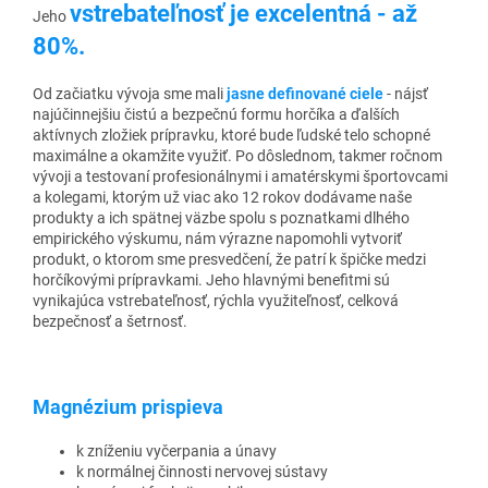
vstrebateľnosť je excelentná - až
Jeho
80%.
Od začiatku vývoja sme mali
jasne definované ciele
- nájsť
najúčinnejšiu čistú a bezpečnú formu horčíka a ďalších
aktívnych zložiek prípravku, ktoré bude ľudské telo schopné
maximálne a okamžite využiť. Po dôslednom, takmer ročnom
vývoji a testovaní profesionálnymi i amatérskymi športovcami
a kolegami, ktorým už viac ako 12 rokov dodávame naše
produkty a ich spätnej väzbe spolu s poznatkami dlhého
empirického výskumu, nám výrazne napomohli vytvoriť
produkt, o ktorom sme presvedčení, že patrí k špičke medzi
horčíkovými prípravkami. Jeho hlavnými benefitmi sú
vynikajúca vstrebateľnosť, rýchla využiteľnosť, celková
bezpečnosť a šetrnosť.
Magnézium prispieva
k zníženiu vyčerpania a únavy
k normálnej činnosti nervovej sústavy