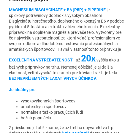
MAGNESIUM BISGLYCINATE + B6 (P5P) + PIPERINE
je
špičkový potravinový doplnok s vysokým obsahom
Bisglycinátu horečnatého, doplneného o koenzým B6 v podobe
pyridoxal-5-fosfátu a extraktu z čierneho korenia. Excelentný
prípravok na doplnenie magnézia pre vaše telo. Vytvorený pre
čo najvyššiu vstrebateľnosť, za ktorú vďačí profesionálom vo
svojom odbore a dlhodobému testovaniu profesionálnych a
amatérskych športovcov. Hlavná vlastnosť tohto prípravku je
20x
EXCELENTNÁ VSTREBATEĽNOSŤ
- až
vyššia ako u
bežných prípravkov na trhu. Nemenej dôležitá je aj ďalšia
vlastnosť, veľmi vysoká tolerancia pre tráviaci trakt - je teda
BEZ NEPRÍJEMNÝCH LAXATÍVNYCH ÚČINKOV
.
Je ideálny pre
vysokovýkonných športovcov
amatérskych športovcov
normálne a ťažko pracujúcich ľudí
bežnú populáciu
Z prieskumu je totiž známe, že až tretina obyvateľstva trpí