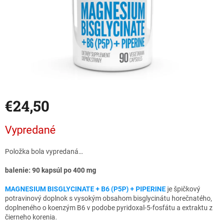
€24,50
Jednotková
Vypredané
cena:
Položka bola vypredaná…
balenie: 90 kapsúl po 400 mg
MAGNESIUM BISGLYCINATE + B6 (P5P) + PIPERINE
je špičkový
potravinový doplnok s vysokým obsahom bisglycinátu horečnatého,
doplneného o koenzým B6 v podobe pyridoxal-5-fosfátu a extraktu z
čierneho korenia.