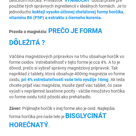
deficitom horčíka. Prívlastok
"VÝNIMOČNÝ"
dostal práve pre
použitie tých správnych ingrediencií v ideálnych formách. Je to
jednoducho
koktejl vysoko účinnej chelátovej formy horčíka,
vitamínu B6 (P5P) a extraktu z čierneho korenia.
PREČO JE
FORMA
Pravda o magnéziu:
ô
D
LEŽITÁ
?
Väčšina magnéziových prípravkov na trhu obsahuje horčík vo
forme oxidov. Vstrebateľnosť v tejto forme je cca 4%. A to je
dôvod, prečo si vybrať správny magnéziový prípravok. Tak
napríklad z tablety, ktorá obsahuje 400mg magnézia vo forme
oxidu,
pri 4% vstrebateľnosti vaše telo využije 16mg
. Ak teda
chcete prijať viac magnézia, musíte zjesť viac tabliet, čo zase
vyústi v nepríjemné laxatívne pocity - väčšie množstvo horčíka
vo forme oxidu totiž pôsobí ako preháňadlo.
Záver:
Prijímajte horčík v inej forme ako je oxid. Najlepšia
BISGLYCINÁT
forma horčíka pre naše telo je
HOREČNATÝ
.