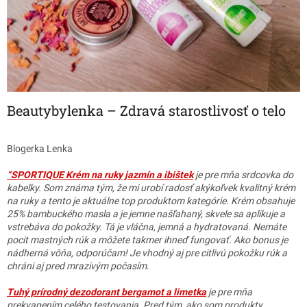
Beautybylenka – Zdravá starostlivosť o telo
Blogerka Lenka
“SPORTIQUE Krém na ruky jazmín a ibištek
je pre mňa srdcovka do
kabelky. Som známa tým, že mi urobí radosť akýkoľvek kvalitný krém
na ruky a tento je aktuálne top produktom kategórie. Krém obsahuje
25% bambuckého masla a je jemne našľahaný, skvele sa aplikuje a
vstrebáva do pokožky. Tá je vláčna, jemná a hydratovaná. Nemáte
pocit mastných rúk a môžete takmer ihneď fungovať. Ako bonus je
nádherná vôňa, odporúčam! Je vhodný aj pre citlivú pokožku rúk a
chráni aj pred mrazivým počasím.
Tuhý prírodný dezodorant bergamot a limetka
je pre mňa
prekvapením celého testovania. Pred tým, ako som produkty