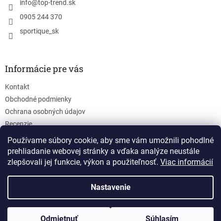
info
@
top-trend.sk
0905 244 370
sportique_sk
Informácie pre vás
Kontakt
Obchodné podmienky
Ochrana osobných údajov
Recenzie
Blog
Používame súbory cookie, aby sme vám umožnili pohodlné
prehliadanie webovej stránky a vďaka analýze neustále
zlepšovali jej funkcie, výkon a použiteľnosť.
Viac informácií
Nastavenie
Vytvoril Shoptet
Odmietnuť
Súhlasím
Copyright 2026
Top-Trend
. Všetky práva vyhradené.