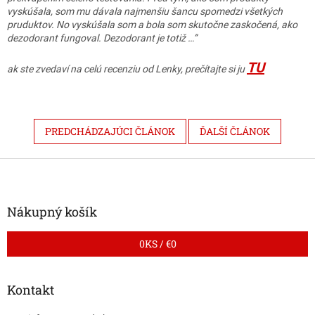
vyskúšala, som mu dávala najmenšiu šancu spomedzi všetkých
pruduktov. No vyskúšala som a bola som skutočne zaskočená, ako
dezodorant fungoval. Dezodorant je totiž …”
TU
ak ste zvedaví na celú recenziu od Lenky, prečítajte si ju
PREDCHÁDZAJÚCI ČLÁNOK
ĎALŠÍ ČLÁNOK
Z
á
p
ä
Nákupný košík
t
i
0
KS /
€0
e
Kontakt